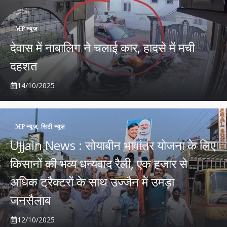
MP न्यूज़
देवास में नाबालिग ने चलाई कार, हादसे में मची
दहशत
14/10/2025
MP न्यूज़
,
सिटी न्यूज़
Ujjain News : सोयाबीन भावांतर योजना के लिए
किसानों की भव्य धन्यवाद रैली, एक हजार से
अधिक ट्रैक्टरों के साथ उज्जैन में उमड़ा
जनसैलाब
12/10/2025