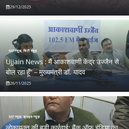
29/12/2025
MP न्यूज़
,
सिटी न्यूज़
Ujjain News : मैं आकाशवाणी केंद्र उज्‍जैन से
बोल रहा हूँ’’ – मुख्‍यमंत्री डॉ. यादव
26/11/2025
MP न्यूज़
,
क्राइम न्यूज़
लोकायुक्त की बड़ी कार्रवाई: बैंक ऑफ इंडिया का