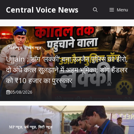
Skip
content
Central Voice News
Menu
to
content
MP न्यूज़
,
क्राइम न्यूज़
Ujjain : डॉग ‘लक्की’ बना उज्जैन पुलिस का हीरो,
दो अंधे कत्ल सुलझाने में अहम भूमिका; डॉग हैंडलर
को ₹10 हजार का पुरस्कार
05/08/2026
MP न्यूज़
,
धर्म न्यूज़
,
सिटी न्यूज़