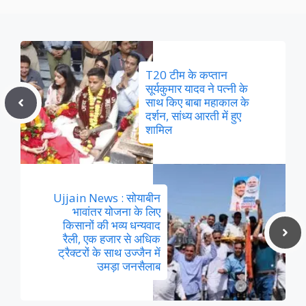
T20 टीम के कप्तान
सूर्यकुमार यादव ने पत्नी के
साथ किए बाबा महाकाल के
दर्शन, सांध्य आरती में हुए
शामिल
Ujjain News : सोयाबीन
भावांतर योजना के लिए
किसानों की भव्य धन्यवाद
रैली, एक हजार से अधिक
ट्रैक्टरों के साथ उज्जैन में
उमड़ा जनसैलाब