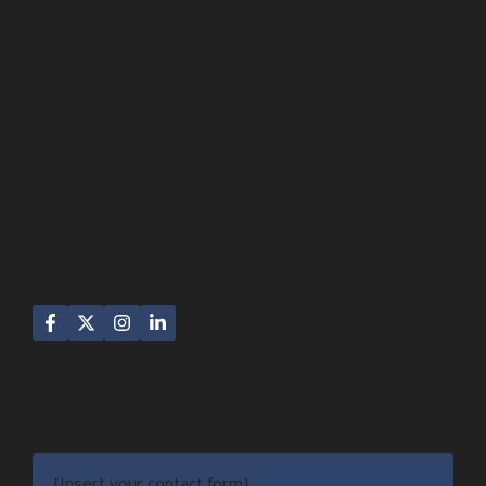
Community
Education
Entertainment
Lifestyle
Technology
Travel
FOLLOW US
NEWSLETTER
[Insert your contact form]