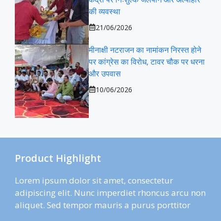
की व्यवस्था
21/06/2026
मीनाक्षी नटराजन का नामांकन निरस्त होने
पर कांग्रेस का विरोध, टावर चौक पर धरना
और उपवास
10/06/2026
Product Highlight
Lorem ipsum dolor sit amet, consectetur
adipiscing elit. Nunc imperdiet rhoncus arcu non
aliquet. Sed tempor mauris a purus porttitor