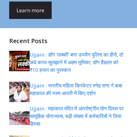
Learn more
Recent Posts
Ujjain : डॉग ‘लक्की’ बना उज्जैन पुलिस का हीरो, दो
अंधे कत्ल सुलझाने में अहम भूमिका; डॉग हैंडलर को
₹10 हजार का पुरस्कार
Ujjain : भारतीय महिला क्रिकेटर स्नेह राणा ने बाबा
महाकाल की भस्म आरती में किए दर्शन
Ujjain : महाकाल मंदिर में अंतर्राष्ट्रीय योग दिवस पर
सामूहिक योगाभ्यास, बड़ी संख्या में कर्मचारियों ने लिया
हिस्सा