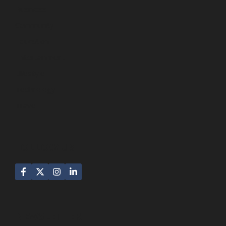
Business
Community
Education
Entertainment
Lifestyle
Technology
Travel
FOLLOW US
NEWSLETTER