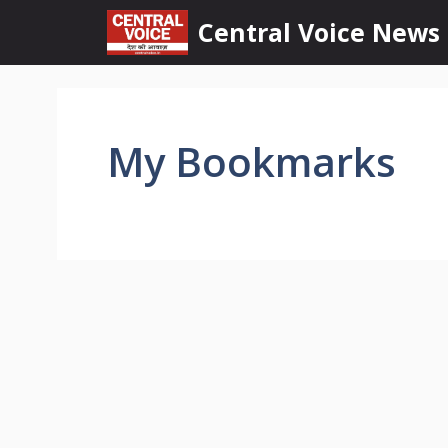
Skip
content
Central Voice News
to
content
My Bookmarks