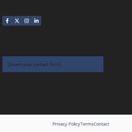
FOLLOW US
NEWSLETTER
[Insert your contact form]
News Feed
About Us
Contact
Privacy Policy
Style Guide
Privacy Policy
Terms
Contact