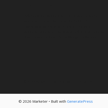
NEWSROOM
Pellentesque faucibus arcu in ornare posuere.
Morbi non consequat urna. Interdum et
malesuada fames ac ante ipsum primis in
faucibus. Nunc sed malesuada tellus. In at nunc ac
quam pharetra lobortis mollis eget nulla.room
© 2022 NEWSROOM • Built with
GeneratePress
© 2026 Marketer • Built with
GeneratePress