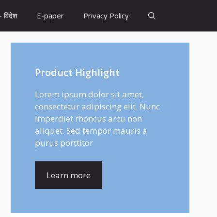
– विदेश
E-paper
Privacy Policy
Product Highlight
Lorem ipsum dolor sit amet,
consectetur adipiscing elit. Nunc
imperdiet rhoncus arcu non
aliquet. Sed tempor mauris a
purus porttitor
Learn more