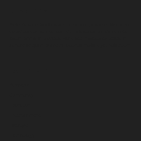
NEWSROOM
Pellentesque faucibus arcu in ornare posuere. Morbi non
consequat urna. Interdum et malesuada fames ac ante
ipsum primis in faucibus. Nunc sed malesuada tellus. In
at nunc ac quam pharetra lobortis mollis eget nulla.room
CATEGORIES
Business
Community
Education
Entertainment
Lifestyle
Technology