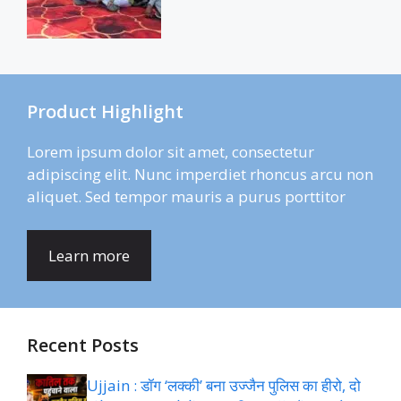
Product Highlight
Lorem ipsum dolor sit amet, consectetur
adipiscing elit. Nunc imperdiet rhoncus arcu non
aliquet. Sed tempor mauris a purus porttitor
Learn more
Recent Posts
Ujjain : डॉग ‘लक्की’ बना उज्जैन पुलिस का हीरो, दो