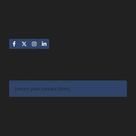
Travel
FOLLOW US
NEWSLETTER
[Insert your contact form]
© 2022 NEWSROOM • Built with
GeneratePress
News Feed
About Us
Contact
Privacy Policy
Style Guide