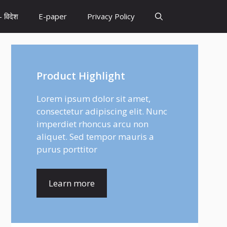
– विदेश
E-paper
Privacy Policy
Product Highlight
Lorem ipsum dolor sit amet,
consectetur adipiscing elit. Nunc
imperdiet rhoncus arcu non
aliquet. Sed tempor mauris a
purus porttitor
Learn more