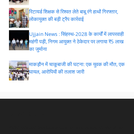
रिटायर्ड शिक्षक से रिश्वत लेते बाबू रंगे हाथों गिरफ्तार,
लोकायुक्त की बड़ी ट्रैप कार्रवाई
Ujjain News : सिंहस्थ-2028 के कार्यों में लापरवाही
महंगी पड़ी, निगम आयुक्त ने ठेकेदार पर लगाया ₹5 लाख
का जुर्माना
माकड़ौन में चाकूबाजी की घटना: एक युवक की मौत, एक
घायल, आरोपियों की तलाश जारी
NEWSROOM
Pellentesque faucibus arcu in ornare posuere. Morbi non
consequat urna. Interdum et malesuada fames ac ante