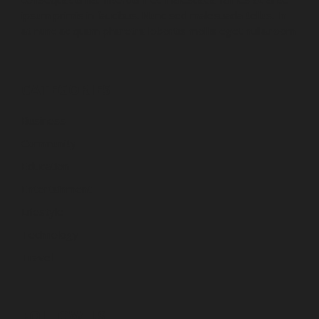
ipsum primis in faucibus. Nunc sed malesuada tellus. In
at nunc ac quam pharetra lobortis mollis eget nulla.room
CATEGORIES
Business
Community
Education
Entertainment
Lifestyle
Technology
Travel
FOLLOW US