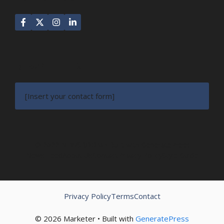
NEWSLETTER
[Insert your contact form]
© 2022 NEWSROOM • Built with
GeneratePress
News Feed
About Us
Contact
Privacy Policy
Style Guide
Privacy Policy
Terms
Contact
© 2026 Marketer • Built with
GeneratePress