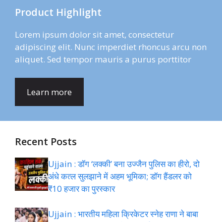
Product Highlight
Lorem ipsum dolor sit amet, consectetur
adipiscing elit. Nunc imperdiet rhoncus arcu non
aliquet. Sed tempor mauris a purus porttitor
Learn more
Recent Posts
Ujjain : डॉग ‘लक्की’ बना उज्जैन पुलिस का हीरो, दो
अंधे कत्ल सुलझाने में अहम भूमिका; डॉग हैंडलर को
₹10 हजार का पुरस्कार
Ujjain : भारतीय महिला क्रिकेटर स्नेह राणा ने बाबा