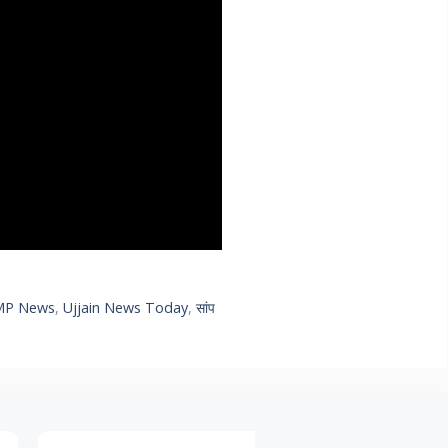
MP News
,
Ujjain News Today
,
सांप