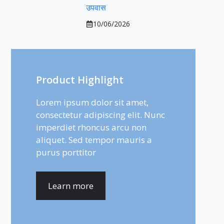
उपवास
10/06/2026
Product Highlight
Lorem ipsum dolor sit amet,
consectetur adipiscing elit. Nunc
imperdiet rhoncus arcu non
aliquet. Sed tempor mauris a
purus porttitor
Learn more