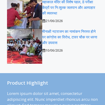
महाकाल मंदिर की विशेष पहल, 8 परीक्षा
केंद्रों पर निःशुल्क जलपान और अल्पाहार
की व्यवस्था
21/06/2026
मीनाक्षी नटराजन का नामांकन निरस्त होने
पर कांग्रेस का विरोध, टावर चौक पर धरना
और उपवास
10/06/2026
Product Highlight
Lorem ipsum dolor sit amet, consectetur
adipiscing elit. Nunc imperdiet rhoncus arcu non