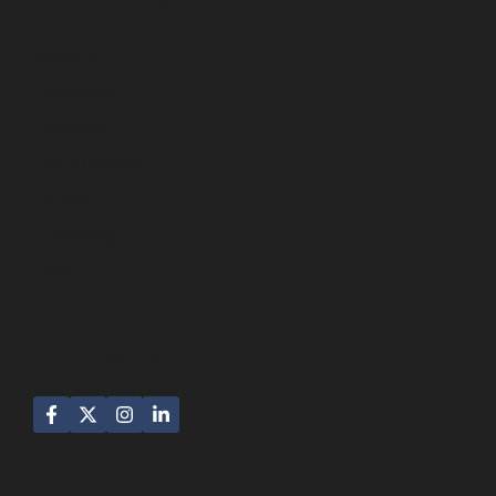
CATEGORIES
Business
Community
Education
Entertainment
Lifestyle
Technology
Travel
FOLLOW US