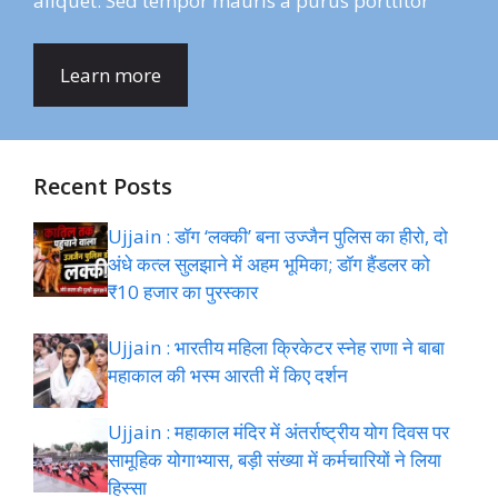
aliquet. Sed tempor mauris a purus porttitor
Learn more
Recent Posts
Ujjain : डॉग ‘लक्की’ बना उज्जैन पुलिस का हीरो, दो
अंधे कत्ल सुलझाने में अहम भूमिका; डॉग हैंडलर को
₹10 हजार का पुरस्कार
Ujjain : भारतीय महिला क्रिकेटर स्नेह राणा ने बाबा
महाकाल की भस्म आरती में किए दर्शन
Ujjain : महाकाल मंदिर में अंतर्राष्ट्रीय योग दिवस पर
सामूहिक योगाभ्यास, बड़ी संख्या में कर्मचारियों ने लिया
हिस्सा