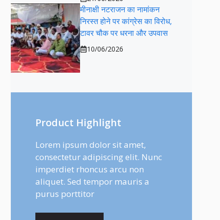
मीनाक्षी नटराजन का नामांकन
निरस्त होने पर कांग्रेस का विरोध,
टावर चौक पर धरना और उपवास
10/06/2026
Product Highlight
Lorem ipsum dolor sit amet,
consectetur adipiscing elit. Nunc
imperdiet rhoncus arcu non
aliquet. Sed tempor mauris a
purus porttitor