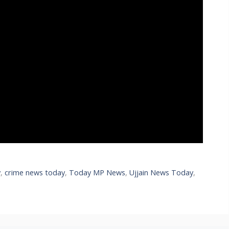
v
,
crime news today
,
Today MP News
,
Ujjain News Today
,