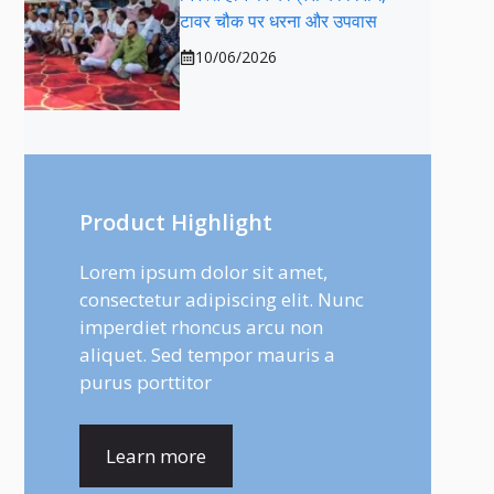
टावर चौक पर धरना और उपवास
10/06/2026
Product Highlight
Lorem ipsum dolor sit amet,
consectetur adipiscing elit. Nunc
imperdiet rhoncus arcu non
aliquet. Sed tempor mauris a
purus porttitor
Learn more