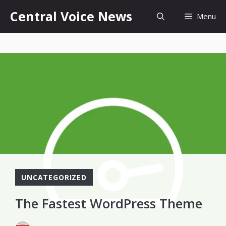
Skip
content
Central Voice News
Menu
to
content
UNCATEGORIZED
The Fastest WordPress Theme