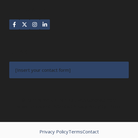
FOLLOW US
NEWSLETTER
[Insert your contact form]
© 2022 NEWSROOM • Built with
GeneratePress
News Feed
About Us
Contact
Privacy Policy
Style Guide
Privacy Policy
Terms
Contact