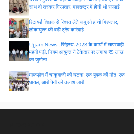
साथ दो तस्कर गिरफ्तार, महाराष्ट्र में होनी थी सप्लाई
रिटायर्ड शिक्षक से रिश्वत लेते बाबू रंगे हाथों गिरफ्तार,
लोकायुक्त की बड़ी ट्रैप कार्रवाई
Ujjain News : सिंहस्थ-2028 के कार्यों में लापरवाही
महंगी पड़ी, निगम आयुक्त ने ठेकेदार पर लगाया ₹5 लाख
का जुर्माना
माकड़ौन में चाकूबाजी की घटना: एक युवक की मौत, एक
घायल, आरोपियों की तलाश जारी
NEWSROOM