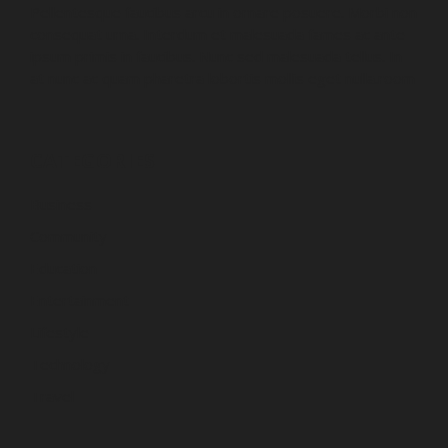
Pellentesque faucibus arcu in ornare posuere. Morbi non
consequat urna. Interdum et malesuada fames ac ante
ipsum primis in faucibus. Nunc sed malesuada tellus. In
at nunc ac quam pharetra lobortis mollis eget nulla.room
CATEGORIES
Business
Community
Education
Entertainment
Lifestyle
Technology
Travel