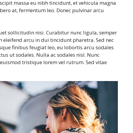
uscipit massa eu nibh tincidunt, et vehicula magna
libero at, fermentum leo. Donec pulvinar arcu
et sollicitudin nisi. Curabitur nunc ligula, semper
am eleifend arcu in dui tincidunt pharetra. Sed nec
sque finibus feugiat leo, eu lobortis arcu sodales
us ut sodales. Nulla ac sodales nisl. Nunc
uismod tristique lorem vel rutrum. Sed vitae