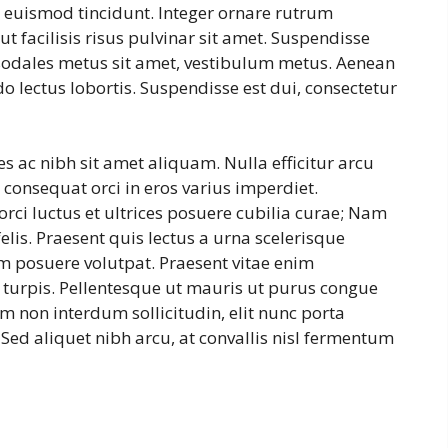
or euismod tincidunt. Integer ornare rutrum
t facilisis risus pulvinar sit amet. Suspendisse
, sodales metus sit amet, vestibulum metus. Aenean
o lectus lobortis. Suspendisse est dui, consectetur
s ac nibh sit amet aliquam. Nulla efficitur arcu
d consequat orci in eros varius imperdiet.
rci luctus et ultrices posuere cubilia curae; Nam
lis. Praesent quis lectus a urna scelerisque
em posuere volutpat. Praesent vitae enim
turpis. Pellentesque ut mauris ut purus congue
 non interdum sollicitudin, elit nunc porta
 Sed aliquet nibh arcu, at convallis nisl fermentum