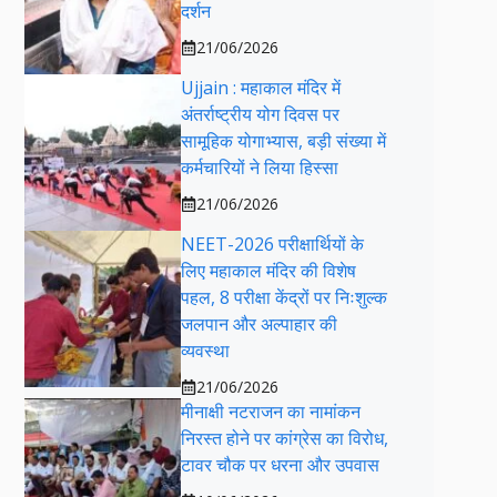
दर्शन
21/06/2026
Ujjain : महाकाल मंदिर में
अंतर्राष्ट्रीय योग दिवस पर
सामूहिक योगाभ्यास, बड़ी संख्या में
कर्मचारियों ने लिया हिस्सा
21/06/2026
NEET-2026 परीक्षार्थियों के
लिए महाकाल मंदिर की विशेष
पहल, 8 परीक्षा केंद्रों पर निःशुल्क
जलपान और अल्पाहार की
व्यवस्था
21/06/2026
मीनाक्षी नटराजन का नामांकन
निरस्त होने पर कांग्रेस का विरोध,
टावर चौक पर धरना और उपवास