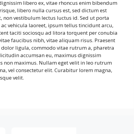
dignissim libero ex, vitae rhoncus enim bibendum
risque, libero nulla cursus est, sed dictum est
, non vestibulum lectus luctus id. Sed ut porta
ac vehicula laoreet, ipsum tellus tincidunt arcu,
tent taciti sociosqu ad litora torquent per conubia
itae faucibus nibh, vitae aliquam risus. Praesent
r dolor ligula, commodo vitae rutrum a, pharetra
llicitudin accumsan eu, maximus dignissim
s non maximus. Nullam eget velit in leo rutrum
na, vel consectetur elit. Curabitur lorem magna,
sque velit.