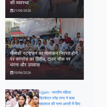
की व्यवस्था
21/06/2026
मीनाक्षी नटराजन का नामांकन निरस्त होने
पर कांग्रेस का विरोध, टावर चौक पर
धरना और उपवास
10/06/2026
Ujjain : भारतीय महिला
क्रिकेटर स्नेह राणा ने बाबा
महाकाल की भस्म आरती में किए