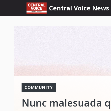
Skip
content
Central Voice News
to
content
COMMUNITY
Nunc malesuada qu