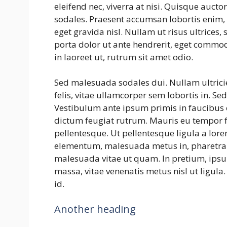
eleifend nec, viverra at nisi. Quisque auct
sodales. Praesent accumsan lobortis enim, u
eget gravida nisl. Nullam ut risus ultrices
porta dolor ut ante hendrerit, eget commod
in laoreet ut, rutrum sit amet odio.
Sed malesuada sodales dui. Nullam ultricie
felis, vitae ullamcorper sem lobortis in. Se
Vestibulum ante ipsum primis in faucibus o
dictum feugiat rutrum. Mauris eu tempor fe
pellentesque. Ut pellentesque ligula a lor
elementum, malesuada metus in, pharetra 
malesuada vitae ut quam. In pretium, ipsum
massa, vitae venenatis metus nisl ut ligula.
id.
Another heading