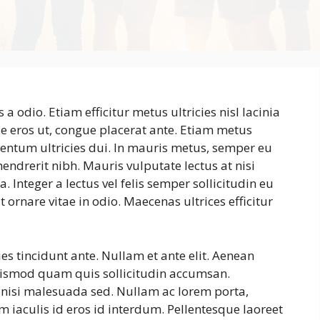
s a odio. Etiam efficitur metus ultricies nisl lacinia
ae eros ut, congue placerat ante. Etiam metus
entum ultricies dui. In mauris metus, semper eu
endrerit nibh. Mauris vulputate lectus at nisi
nteger a lectus vel felis semper sollicitudin eu
at ornare vitae in odio. Maecenas ultrices efficitur
cies tincidunt ante. Nullam et ante elit. Aenean
uismod quam quis sollicitudin accumsan.
s nisi malesuada sed. Nullam ac lorem porta,
 iaculis id eros id interdum. Pellentesque laoreet