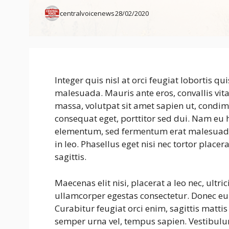
centralvoicenews
28/02/2020
Integer quis nisl at orci feugiat lobortis qui
malesuada. Mauris ante eros, convallis vit
massa, volutpat sit amet sapien ut, condim
consequat eget, porttitor sed dui. Nam eu h
elementum, sed fermentum erat malesuada. I
in leo. Phasellus eget nisi nec tortor placer
sagittis.
Maecenas elit nisi, placerat a leo nec, ultri
ullamcorper egestas consectetur. Donec e
Curabitur feugiat orci enim, sagittis matti
semper urna vel, tempus sapien. Vestibulum