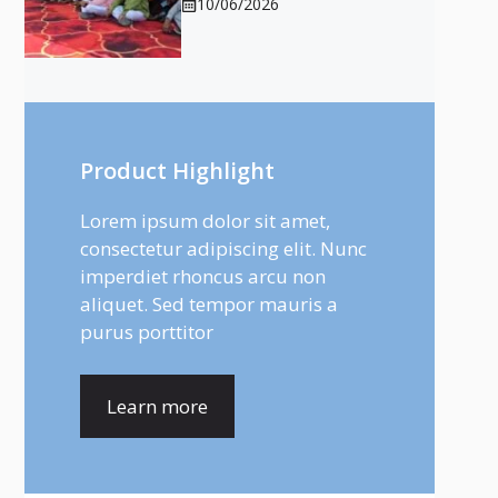
10/06/2026
Product Highlight
Lorem ipsum dolor sit amet,
consectetur adipiscing elit. Nunc
imperdiet rhoncus arcu non
aliquet. Sed tempor mauris a
purus porttitor
Learn more