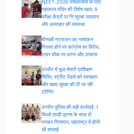
NEET-2026 परीक्षार्थियों के लिए
महाकाल मंदिर की विशेष पहल, 8
परीक्षा केंद्रों पर निःशुल्क जलपान
और अल्पाहार की व्यवस्था
मीनाक्षी नटराजन का नामांकन
निरस्त होने पर कांग्रेस का विरोध,
टावर चौक पर धरना और उपवास
उज्जैन में फूड सेफ्टी प्रशिक्षण
शिविर, स्ट्रीट वेंडर्स को स्वच्छता
और खाद्य सुरक्षा की दी जा रही
ट्रेनिंग
उज्जैन पुलिस की बड़ी कार्रवाई: 1
किलो एमडी ड्रग्स के साथ दो
तस्कर गिरफ्तार, महाराष्ट्र में होनी
थी सप्लाई