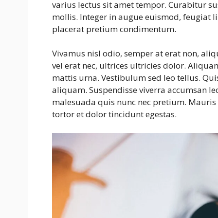
varius lectus sit amet tempor. Curabitur s
mollis. Integer in augue euismod, feugiat 
placerat pretium condimentum.
Vivamus nisl odio, semper at erat non, aliqu
vel erat nec, ultrices ultricies dolor. Aliqu
mattis urna. Vestibulum sed leo tellus. Qui
aliquam. Suspendisse viverra accumsan lect
malesuada quis nunc nec pretium. Mauris e
tortor et dolor tincidunt egestas.