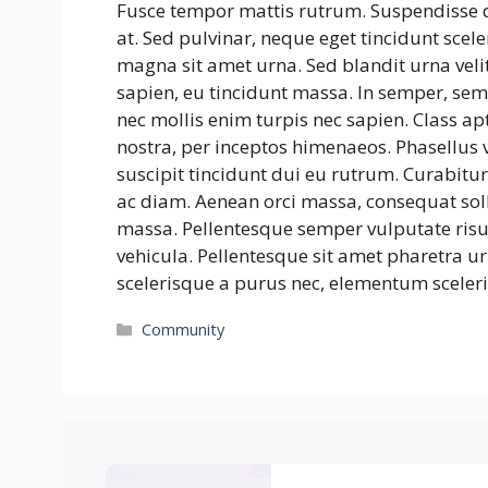
Fusce tempor mattis rutrum. Suspendisse 
at. Sed pulvinar, neque eget tincidunt scele
magna sit amet urna. Sed blandit urna velit
sapien, eu tincidunt massa. In semper, sem 
nec mollis enim turpis nec sapien. Class ap
nostra, per inceptos himenaeos. Phasellus v
suscipit tincidunt dui eu rutrum. Curabitu
ac diam. Aenean orci massa, consequat so
massa. Pellentesque semper vulputate risu
vehicula. Pellentesque sit amet pharetra ur
scelerisque a purus nec, elementum sceleri
Categories
Community