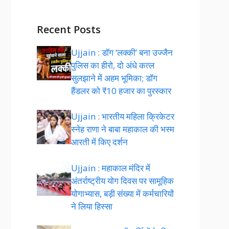
Recent Posts
Ujjain : डॉग ‘लक्की’ बना उज्जैन
पुलिस का हीरो, दो अंधे कत्ल
सुलझाने में अहम भूमिका; डॉग
हैंडलर को ₹10 हजार का पुरस्कार
Ujjain : भारतीय महिला क्रिकेटर
स्नेह राणा ने बाबा महाकाल की भस्म
आरती में किए दर्शन
Ujjain : महाकाल मंदिर में
अंतर्राष्ट्रीय योग दिवस पर सामूहिक
योगाभ्यास, बड़ी संख्या में कर्मचारियों
ने लिया हिस्सा