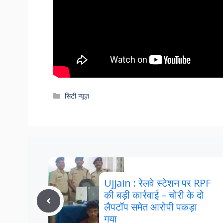
Categories
सिटी न्यूज़
Ujjain : रेलवे स्टेशन पर RPF
की बड़ी कार्रवाई – चोरी के दो
लैपटॉप समेत आरोपी पकड़ा
गया