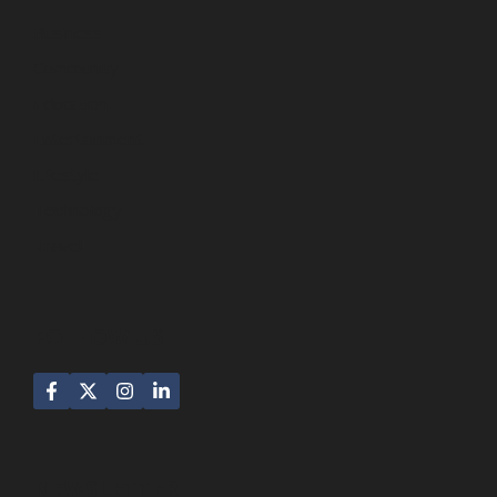
Business
Community
Education
Entertainment
Lifestyle
Technology
Travel
FOLLOW US
NEWSLETTER