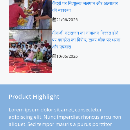
केंद्रों पर निःशुल्क जलपान और अल्पाहार
की व्यवस्था
21/06/2026
मीनाक्षी नटराजन का नामांकन निरस्त होने
पर कांग्रेस का विरोध, टावर चौक पर धरना
और उपवास
10/06/2026
Product Highlight
Lorem ipsum dolor sit amet, consectetur
adipiscing elit. Nunc imperdiet rhoncus arcu non
aliquet. Sed tempor mauris a purus porttitor