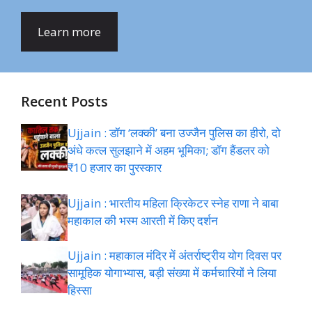
Learn more
Recent Posts
Ujjain : डॉग ‘लक्की’ बना उज्जैन पुलिस का हीरो, दो
अंधे कत्ल सुलझाने में अहम भूमिका; डॉग हैंडलर को
₹10 हजार का पुरस्कार
Ujjain : भारतीय महिला क्रिकेटर स्नेह राणा ने बाबा
महाकाल की भस्म आरती में किए दर्शन
Ujjain : महाकाल मंदिर में अंतर्राष्ट्रीय योग दिवस पर
सामूहिक योगाभ्यास, बड़ी संख्या में कर्मचारियों ने लिया
हिस्सा