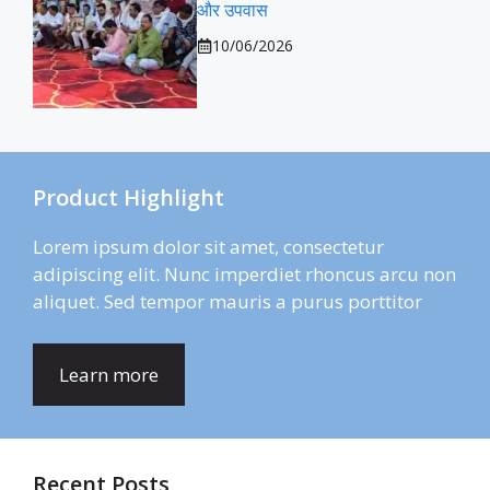
और उपवास
10/06/2026
Product Highlight
Lorem ipsum dolor sit amet, consectetur
adipiscing elit. Nunc imperdiet rhoncus arcu non
aliquet. Sed tempor mauris a purus porttitor
Learn more
Recent Posts