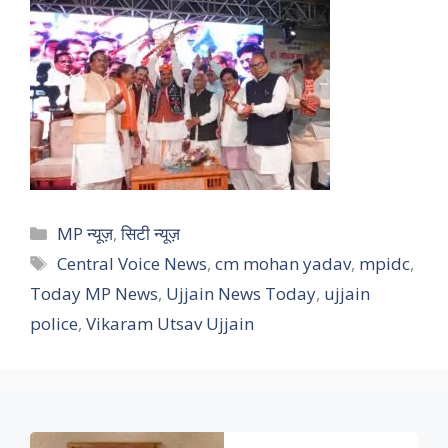
Categories
MP न्यूज़
,
सिटी न्यूज़
Tags
Central Voice News
,
cm mohan yadav
,
mpidc
,
Today MP News
,
Ujjain News Today
,
ujjain
police
,
Vikaram Utsav Ujjain