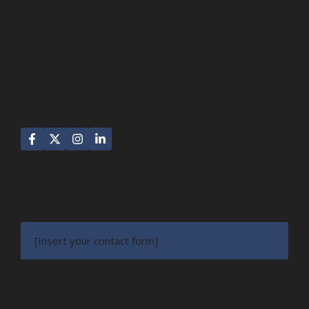
Lifestyle
Technology
Travel
FOLLOW US
NEWSLETTER
[Insert your contact form]
© 2022 NEWSROOM • Built with
GeneratePress