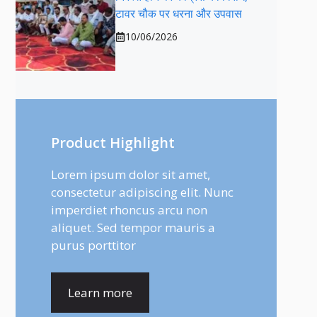
टावर चौक पर धरना और उपवास
10/06/2026
Product Highlight
Lorem ipsum dolor sit amet,
consectetur adipiscing elit. Nunc
imperdiet rhoncus arcu non
aliquet. Sed tempor mauris a
purus porttitor
Learn more