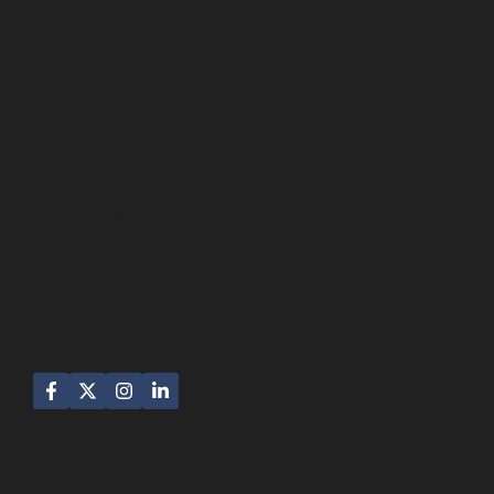
Business
Community
Education
Entertainment
Lifestyle
Technology
Travel
FOLLOW US
NEWSLETTER