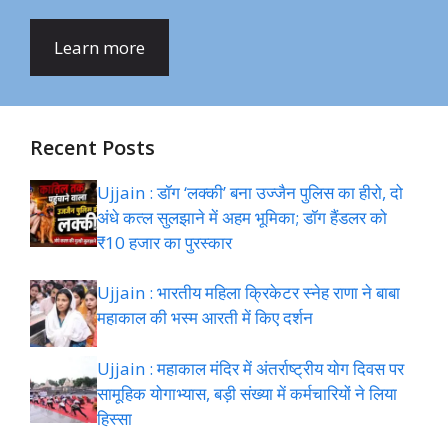
Learn more
Recent Posts
Ujjain : डॉग ‘लक्की’ बना उज्जैन पुलिस का हीरो, दो
अंधे कत्ल सुलझाने में अहम भूमिका; डॉग हैंडलर को
₹10 हजार का पुरस्कार
Ujjain : भारतीय महिला क्रिकेटर स्नेह राणा ने बाबा
महाकाल की भस्म आरती में किए दर्शन
Ujjain : महाकाल मंदिर में अंतर्राष्ट्रीय योग दिवस पर
सामूहिक योगाभ्यास, बड़ी संख्या में कर्मचारियों ने लिया
हिस्सा