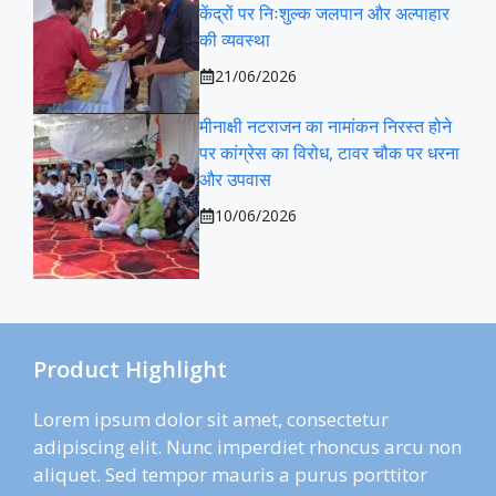
केंद्रों पर निःशुल्क जलपान और अल्पाहार
की व्यवस्था
21/06/2026
मीनाक्षी नटराजन का नामांकन निरस्त होने
पर कांग्रेस का विरोध, टावर चौक पर धरना
और उपवास
10/06/2026
Product Highlight
Lorem ipsum dolor sit amet, consectetur
adipiscing elit. Nunc imperdiet rhoncus arcu non
aliquet. Sed tempor mauris a purus porttitor