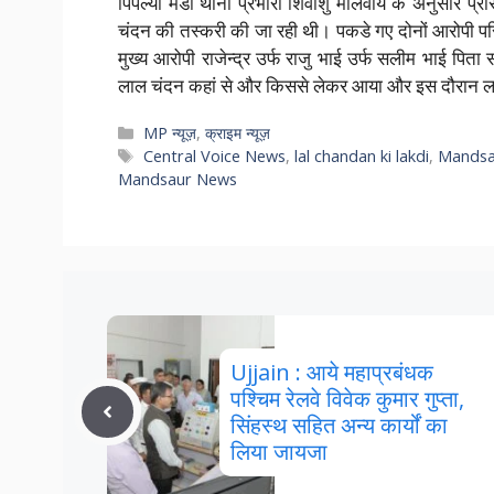
पिपल्या मंडी थाना प्रभारी शिवांशु मालवीय के अनुसार प्र
चंदन की तस्करी की जा रही थी। पकडे गए दोनों आरोपी प
मुख्य आरोपी राजेन्द्र उर्फ राजु भाई उर्फ सलीम भाई पित
लाल चंदन कहां से और किससे लेकर आया और इस दौरान ल
Categories
MP न्यूज़
,
क्राइम न्यूज़
Tags
Central Voice News
,
lal chandan ki lakdi
,
Mandsa
Mandsaur News
Ujjain : आये महाप्रबंधक
पश्चिम रेलवे विवेक कुमार गुप्‍ता,
सिंहस्‍थ सहित अन्‍य कार्यों का
लिया जायजा