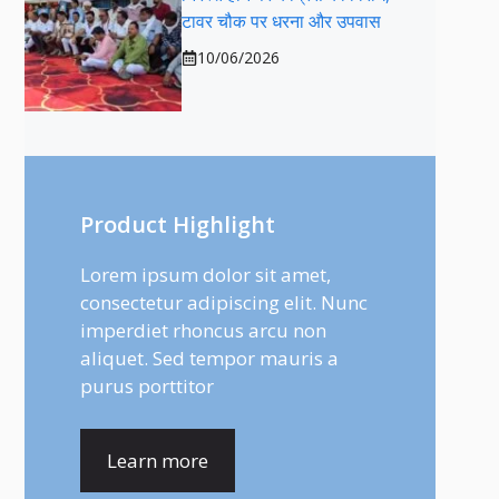
टावर चौक पर धरना और उपवास
10/06/2026
Product Highlight
Lorem ipsum dolor sit amet,
consectetur adipiscing elit. Nunc
imperdiet rhoncus arcu non
aliquet. Sed tempor mauris a
purus porttitor
Learn more