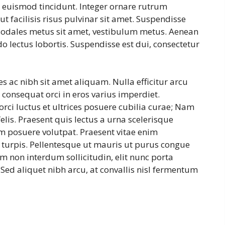
or euismod tincidunt. Integer ornare rutrum
t facilisis risus pulvinar sit amet. Suspendisse
, sodales metus sit amet, vestibulum metus. Aenean
o lectus lobortis. Suspendisse est dui, consectetur
s ac nibh sit amet aliquam. Nulla efficitur arcu
d consequat orci in eros varius imperdiet.
rci luctus et ultrices posuere cubilia curae; Nam
lis. Praesent quis lectus a urna scelerisque
em posuere volutpat. Praesent vitae enim
turpis. Pellentesque ut mauris ut purus congue
 non interdum sollicitudin, elit nunc porta
 Sed aliquet nibh arcu, at convallis nisl fermentum