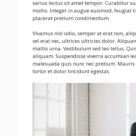
varius lectus sit amet tempor. Curabitur s
mollis. Integer in augue euismod, feugiat 
placerat pretium condimentum.
Vivamus nisl odio, semper at erat non, aliqu
vel erat nec, ultrices ultricies dolor. Aliqu
mattis urna. Vestibulum sed leo tellus. Qui
aliquam. Suspendisse viverra accumsan lect
malesuada quis nunc nec pretium. Mauris e
tortor et dolor tincidunt egestas.