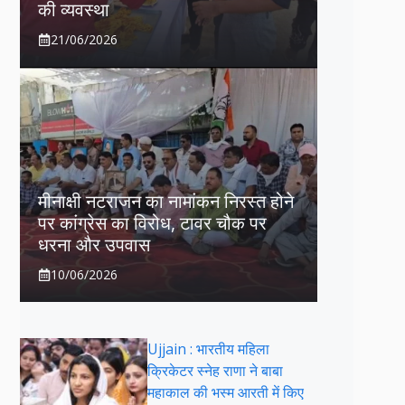
की व्यवस्था
21/06/2026
मीनाक्षी नटराजन का नामांकन निरस्त होने
पर कांग्रेस का विरोध, टावर चौक पर
धरना और उपवास
10/06/2026
Ujjain : भारतीय महिला
क्रिकेटर स्नेह राणा ने बाबा
महाकाल की भस्म आरती में किए