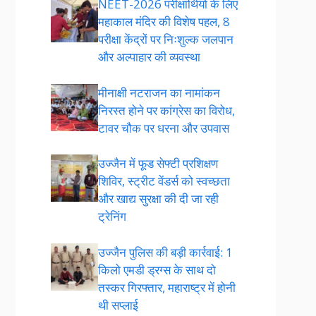
NEET-2026 परीक्षार्थियों के लिए
महाकाल मंदिर की विशेष पहल, 8
परीक्षा केंद्रों पर निःशुल्क जलपान
और अल्पाहार की व्यवस्था
मीनाक्षी नटराजन का नामांकन
निरस्त होने पर कांग्रेस का विरोध,
टावर चौक पर धरना और उपवास
उज्जैन में फूड सेफ्टी प्रशिक्षण
शिविर, स्ट्रीट वेंडर्स को स्वच्छता
और खाद्य सुरक्षा की दी जा रही
ट्रेनिंग
उज्जैन पुलिस की बड़ी कार्रवाई: 1
किलो एमडी ड्रग्स के साथ दो
तस्कर गिरफ्तार, महाराष्ट्र में होनी
थी सप्लाई