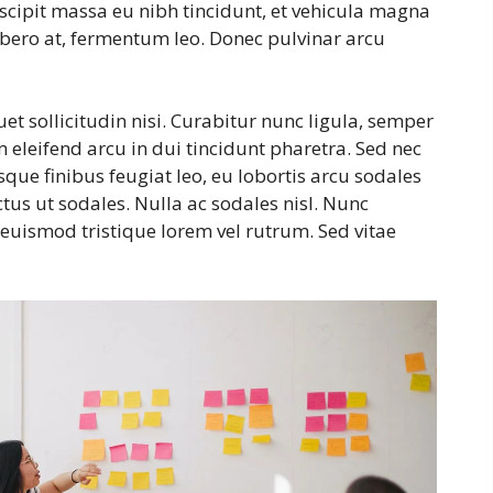
uscipit massa eu nibh tincidunt, et vehicula magna
libero at, fermentum leo. Donec pulvinar arcu
et sollicitudin nisi. Curabitur nunc ligula, semper
am eleifend arcu in dui tincidunt pharetra. Sed nec
sque finibus feugiat leo, eu lobortis arcu sodales
us ut sodales. Nulla ac sodales nisl. Nunc
uismod tristique lorem vel rutrum. Sed vitae