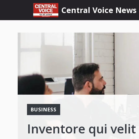
Skip
content
Central Voice News
to
content
BUSINESS
Inventore qui velit 