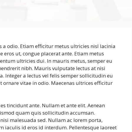
s a odio. Etiam efficitur metus ultricies nisl lacinia
ae eros ut, congue placerat ante. Etiam metus
entum ultricies dui. In mauris metus, semper eu
endrerit nibh. Mauris vulputate lectus at nisi
nteger a lectus vel felis semper sollicitudin eu
at ornare vitae in odio. Maecenas ultrices efficitur
cies tincidunt ante. Nullam et ante elit. Aenean
uismod quam quis sollicitudin accumsan.
s nisi malesuada sed. Nullam ac lorem porta,
 iaculis id eros id interdum. Pellentesque laoreet