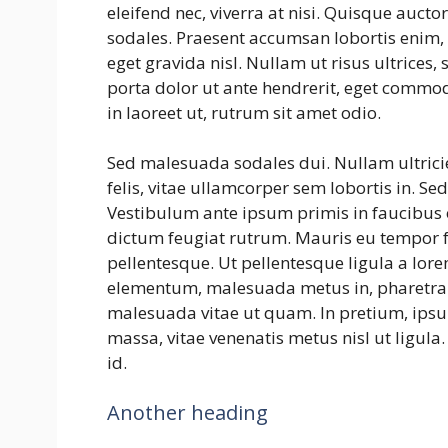
eleifend nec, viverra at nisi. Quisque auct
sodales. Praesent accumsan lobortis enim, u
eget gravida nisl. Nullam ut risus ultrices
porta dolor ut ante hendrerit, eget commod
in laoreet ut, rutrum sit amet odio.
Sed malesuada sodales dui. Nullam ultricie
felis, vitae ullamcorper sem lobortis in. Se
Vestibulum ante ipsum primis in faucibus o
dictum feugiat rutrum. Mauris eu tempor fe
pellentesque. Ut pellentesque ligula a lor
elementum, malesuada metus in, pharetra 
malesuada vitae ut quam. In pretium, ipsum
massa, vitae venenatis metus nisl ut ligula.
id.
Another heading