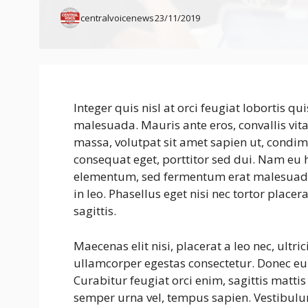
centralvoicenews
23/11/2019
Integer quis nisl at orci feugiat lobortis qui
malesuada. Mauris ante eros, convallis vit
massa, volutpat sit amet sapien ut, condim
consequat eget, porttitor sed dui. Nam eu h
elementum, sed fermentum erat malesuada. I
in leo. Phasellus eget nisi nec tortor placer
sagittis.
Maecenas elit nisi, placerat a leo nec, ultri
ullamcorper egestas consectetur. Donec e
Curabitur feugiat orci enim, sagittis matti
semper urna vel, tempus sapien. Vestibulum