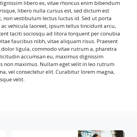
dignissim libero ex, vitae rhoncus enim bibendum
risque, libero nulla cursus est, sed dictum est
, non vestibulum lectus luctus id. Sed ut porta
ac vehicula laoreet, ipsum tellus tincidunt arcu,
tent taciti sociosqu ad litora torquent per conubia
itae faucibus nibh, vitae aliquam risus. Praesent
r dolor ligula, commodo vitae rutrum a, pharetra
llicitudin accumsan eu, maximus dignissim
s non maximus. Nullam eget velit in leo rutrum
na, vel consectetur elit. Curabitur lorem magna,
sque velit.