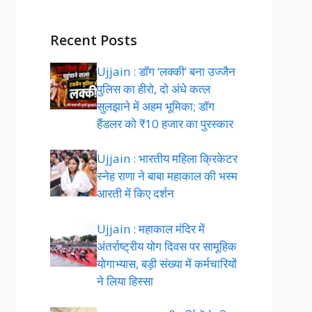
Recent Posts
Ujjain : डॉग ‘लक्की’ बना उज्जैन
पुलिस का हीरो, दो अंधे कत्ल
सुलझाने में अहम भूमिका; डॉग
हैंडलर को ₹10 हजार का पुरस्कार
Ujjain : भारतीय महिला क्रिकेटर
स्नेह राणा ने बाबा महाकाल की भस्म
आरती में किए दर्शन
Ujjain : महाकाल मंदिर में
अंतर्राष्ट्रीय योग दिवस पर सामूहिक
योगाभ्यास, बड़ी संख्या में कर्मचारियों
ने लिया हिस्सा