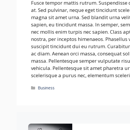
Fusce tempor mattis rutrum. Suspendisse 
at. Sed pulvinar, neque eget tincidunt scele
magna sit amet urna. Sed blandit urna velit
sapien, eu tincidunt massa. In semper, sem 
nec mollis enim turpis nec sapien. Class ap
nostra, per inceptos himenaeos. Phasellus v
suscipit tincidunt dui eu rutrum. Curabitu
ac diam. Aenean orci massa, consequat so
massa. Pellentesque semper vulputate risu
vehicula. Pellentesque sit amet pharetra ur
scelerisque a purus nec, elementum sceleri
Categories
Business