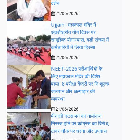
दर्शन
21/06/2026
Ujjain : महाकाल मंदिर में
अंतर्राष्ट्रीय योग दिवस पर
सामूहिक योगाभ्यास, बड़ी संख्या में
कर्मचारियों ने लिया हिस्सा
21/06/2026
NEET-2026 परीक्षार्थियों के
लिए महाकाल मंदिर की विशेष
पहल, 8 परीक्षा केंद्रों पर निःशुल्क
जलपान और अल्पाहार की
व्यवस्था
21/06/2026
मीनाक्षी नटराजन का नामांकन
निरस्त होने पर कांग्रेस का विरोध,
टावर चौक पर धरना और उपवास