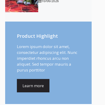
10/06/2026
Product Highlight
Lorem ipsum dolor sit amet,
consectetur adipiscing elit. Nunc
imperdiet rhoncus arcu non
aliquet. Sed tempor mauris a
purus porttitor
Learn more