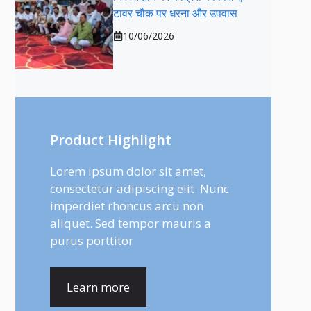
टावर चौक पर धरना और उपवास
10/06/2026
Product Highlight
Lorem ipsum dolor sit amet,
consectetur adipiscing elit. Nunc
imperdiet rhoncus arcu non
aliquet. Sed tempor mauris a
purus porttitor
Learn more