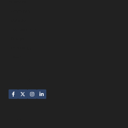
Business
Community
Education
Entertainment
Lifestyle
Technology
Travel
FOLLOW US
NEWSLETTER