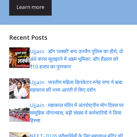
Learn more
Recent Posts
Ujjain : डॉग ‘लक्की’ बना उज्जैन पुलिस का हीरो, दो
अंधे कत्ल सुलझाने में अहम भूमिका; डॉग हैंडलर को
₹10 हजार का पुरस्कार
Ujjain : भारतीय महिला क्रिकेटर स्नेह राणा ने बाबा
महाकाल की भस्म आरती में किए दर्शन
Ujjain : महाकाल मंदिर में अंतर्राष्ट्रीय योग दिवस पर
सामूहिक योगाभ्यास, बड़ी संख्या में कर्मचारियों ने लिया
हिस्सा
NEET-2026 परीक्षार्थियों के लिए महाकाल मंदिर की