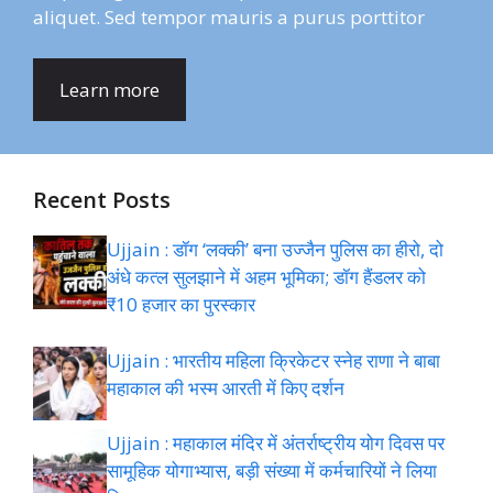
aliquet. Sed tempor mauris a purus porttitor
Learn more
Recent Posts
Ujjain : डॉग ‘लक्की’ बना उज्जैन पुलिस का हीरो, दो
अंधे कत्ल सुलझाने में अहम भूमिका; डॉग हैंडलर को
₹10 हजार का पुरस्कार
Ujjain : भारतीय महिला क्रिकेटर स्नेह राणा ने बाबा
महाकाल की भस्म आरती में किए दर्शन
Ujjain : महाकाल मंदिर में अंतर्राष्ट्रीय योग दिवस पर
सामूहिक योगाभ्यास, बड़ी संख्या में कर्मचारियों ने लिया