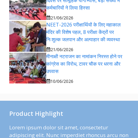
दिवस पर सामूहिक योगाभ्यास, बड़ी संख्या में
कर्मचारियों ने लिया हिस्सा
21/06/2026
NEET-2026 परीक्षार्थियों के लिए महाकाल
मंदिर की विशेष पहल, 8 परीक्षा केंद्रों पर
निःशुल्क जलपान और अल्पाहार की व्यवस्था
21/06/2026
मीनाक्षी नटराजन का नामांकन निरस्त होने पर
कांग्रेस का विरोध, टावर चौक पर धरना और
उपवास
10/06/2026
Product Highlight
Lorem ipsum dolor sit amet, consectetur
adipiscing elit. Nunc imperdiet rhoncus arcu non