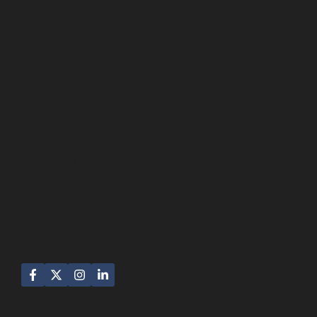
CATEGORIES
Business
Community
Education
Entertainment
Lifestyle
Technology
Travel
FOLLOW US