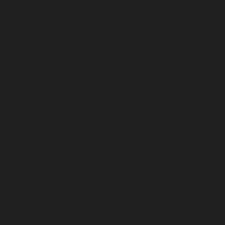
NEWSROOM
Pellentesque faucibus arcu in ornare posuere. Morbi non
consequat urna. Interdum et malesuada fames ac ante
ipsum primis in faucibus. Nunc sed malesuada tellus. In
at nunc ac quam pharetra lobortis mollis eget nulla.room
CATEGORIES
Business
Community
Education
Entertainment
Lifestyle
Technology