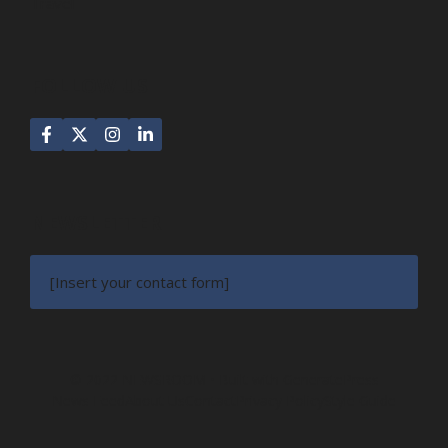
Travel
FOLLOW US
NEWSLETTER
[Insert your contact form]
© 2022 NEWSROOM • Built with
GeneratePress
News Feed
About Us
Contact
Privacy Policy
Style Guide